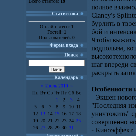
Всего ответов:
19
полное взаимо
Статистика
Clancy's Splint
бурлить в тво
Онлайн всего:
1
бой и интенси
Гостей:
1
Пользователей:
0
Чтобы выжить,
Форма входа
подпольем, ко
Поиск
высокотехнолог
шаг впереди св
раскрыть загов
Календарь
«
Июль 2010
»
Особенности 
Пн
Вт
Ср
Чт
Пт
Сб
Вс
- Экшен новог
1
2
3
4
"Последняя из
5
6
7
8
9
10
11
уничтожить" с
12
13
14
15
16
17
18
совершенно но
19
20
21
22
23
24
25
26
27
28
29
30
31
- Киноэффект.