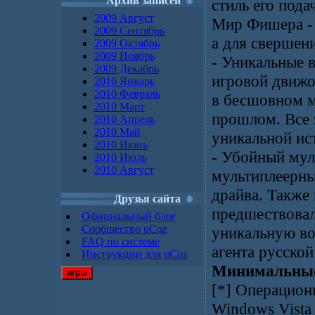
Архив записей
стиль его пода
2009 Август
Мир Фишера - 
2009 Сентябрь
а для свершен
2009 Октябрь
2009 Ноябрь
- Уникальные 
2009 Декабрь
игровой движо
2010 Январь
2010 Февраль
в бесшовном ми
2010 Март
прошлом. Все 
2010 Апрель
2010 Май
уникальной ис
2010 Июнь
- Убойный мул
2010 Июль
2010 Август
мультиплеерны
драйва. Также
Друзья сайта
предшествовал
Официальный блог
Сообщество uCoz
уникальную во
FAQ по системе
агента русской
Инструкции для uCoz
Минимальные 
игры
[*] Операцион
Windows Vista 