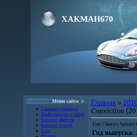
XAKMAH670
Меню сайта
Главная
»
201
Главная страница
Conviction (2
Информация о сайте
Каталог файлов
Tom Clancy's Splinter
Каталог статей
Блог
Год выпуска
:
Форум