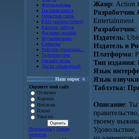
Жанр
: Action
Фотоальбомы
Гостевая книга
Разработчик 
Обратная связь
Entertainment
FAQ (вопрос/ответ)
Каталог сайтов
Разработчик
:
Фильмы онлайн
Издатель
: Ubi
Мультфильмы
Сериалы
Издатель в Ро
Peliculas espaniolas...
Платформа
: 
Телепередачи
Онлайн игры
Тип издания
:
Доска объявлений
Язык интерфе
Язык озвучки
Наш опрос
Таблэтка: Пр
Оцените мой сайт
Отлично
Хорошо
Описание
: Ты
Неплохо
Плохо
правительство
Ужасно
твоему выжива
Удовольствие,
Результаты
|
Архив
опросов
из элементов с