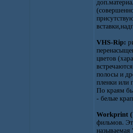
доп.материа
(совершенно
присутствую
вставки,над
VHS-Rip:
ри
перенасыще
цветов (хар
встречаются
полосы и др
пленки или 
По краям б
- белые кра
Workprint 
фильмов. Эт
называемая 