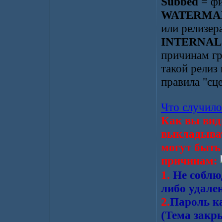
Subbed
= фи
WATERMA
или релизера
INTERNAL
причинам г
такой релиз
правила "сц
Что случило
Как вы вид
выкладыват
могут быть
причинам:
1.
Не соблюд
либо удале
2.
Пароль ка
(Тема закр