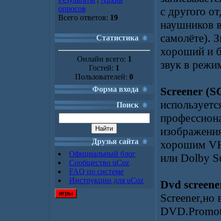
опросов
с другого о
Всего ответов:
19
наушников в
самолёте). 
Статистика
хороший и б
Онлайн всего:
1
звук в режи
Гостей:
1
Пользователей:
0
Форма входа
Screener (S
используетс
Поиск
профессиона
изображения
Друзья сайта
хорошим VHS
Официальный блог
или Dolby S
Сообщество uCoz
FAQ по системе
Инструкции для uCoz
Dvd screen
игры
Screener,но 
DVD.Promot