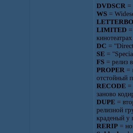
DVDSCR
= 
WS
= Wides
LETTERB
LIMITED
=
кинотеатрах
DC
= "Direct
SE
= "Specia
FS
= релиз в
PROPER
= 
отстойный п
RECODE
= 
заново код
DUPE
= вто
релизной гр
краденый у 
RERIP
= но