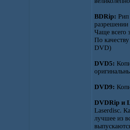
великолепно
BDRip:
Рип 
разрешении 
Чаще всего 
По качеств
DVD)
DVD5:
Копи
оригинальн
DVD9:
Копи
DVDRip и 
Laserdisc. К
лучшее из в
выпускаются