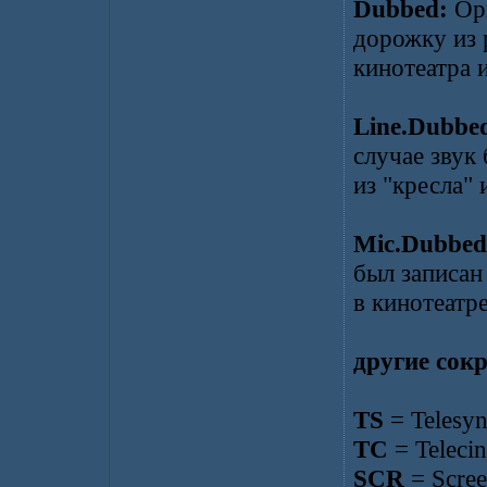
Dubbed:
Ори
дорожку из 
кинотеатра 
Line.Dubbe
случае звук 
из "кресла" 
Mic.Dubbed
был записа
в кинотеатре
другие сок
TS
= Telesy
TC
= Teleci
SCR
= Scree