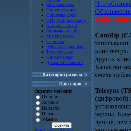
Что обознач
Фотоальбомы
Гостевая книга
Обозначение
Обратная связь
Обозначен
FAQ (вопрос/ответ)
Каталог сайтов
Фильмы онлайн
CamRip (C
Мультфильмы
Сериалы
записывают 
Peliculas espaniolas...
кинотеатра.
Телепередачи
Онлайн игры
других киноз
Доска объявлений
Качество зв
смеха публи
Категории раздела
Наш опрос
Telesync (TS
Оцените мой сайт
Отлично
(цифровой)
Хорошо
установленн
Неплохо
экрана. Кач
Плохо
Ужасно
лучше, чем 
записываетс
Результаты
|
Архив