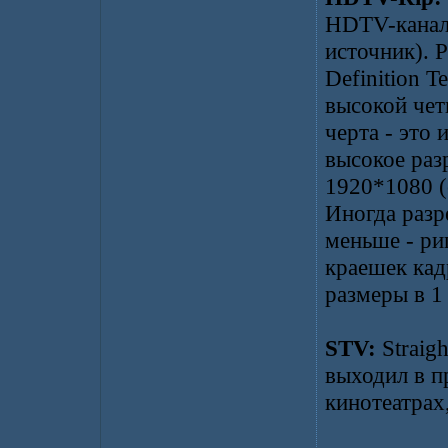
HDTV-канал
источник).
Definition T
высокой четк
черта - это
высокое раз
1920*1080 (
Иногда разр
меньше - ри
краешек кад
размеры в 1
STV:
Straigh
выходил в п
кинотеатрах