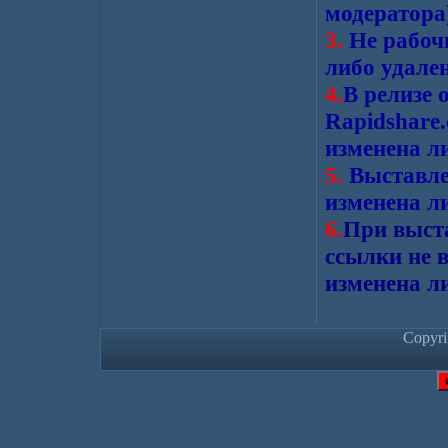
модератора
3.
Не рабочи
либо удале
4.
В релизе 
Rapidshare.
изменена л
5.
Выставле
изменена л
6.
При выста
ссылки не в
изменена л
Copyr