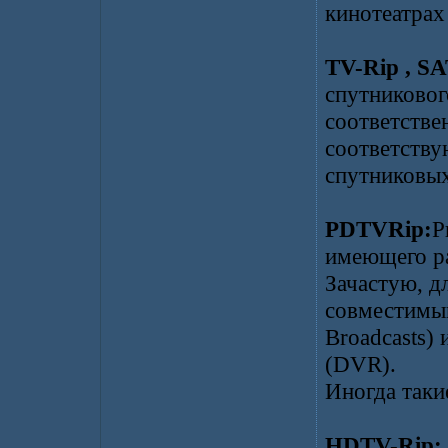
кинотеатрах
TV-Rip , SA
спутниковог
соответстве
соответств
спутниковых
PDTVRip:
Р
имеющего р
Зачастую, д
совместимый
Broadcasts) 
(DVR).
Иногда так
HDTV-Rip: