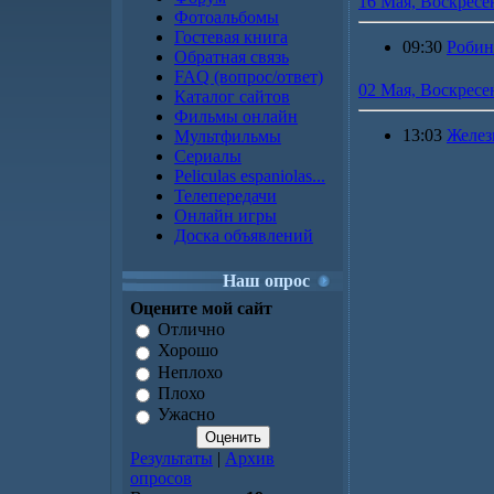
16 Мая, Воскресе
Фотоальбомы
Гостевая книга
09:30
Робин
Обратная связь
FAQ (вопрос/ответ)
02 Мая, Воскресе
Каталог сайтов
Фильмы онлайн
13:03
Желез
Мультфильмы
Сериалы
Peliculas espaniolas...
Телепередачи
Онлайн игры
Доска объявлений
Наш опрос
Оцените мой сайт
Отлично
Хорошо
Неплохо
Плохо
Ужасно
Результаты
|
Архив
опросов