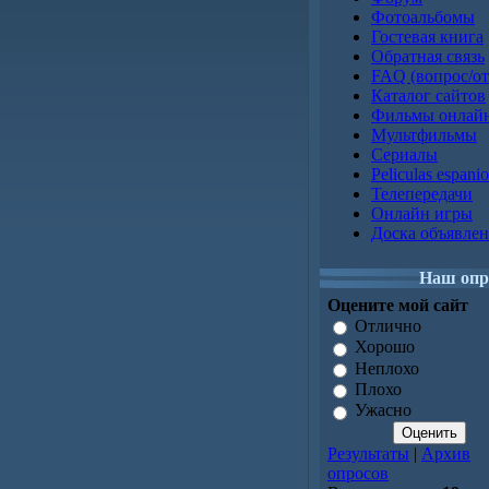
Фотоальбомы
Гостевая книга
Обратная связь
FAQ (вопрос/от
Каталог сайтов
Фильмы онлай
Мультфильмы
Сериалы
Peliculas espaniol
Телепередачи
Онлайн игры
Доска объявле
Наш опр
Оцените мой сайт
Отлично
Хорошо
Неплохо
Плохо
Ужасно
Результаты
|
Архив
опросов