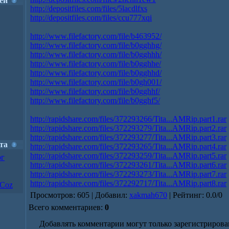
ей
http://depositfiles.com/files/5lacdlfxs
http://depositfiles.com/files/ccu777xqi
http://www.filefactory.com/file/b463952/
http://www.filefactory.com/file/b0gghhg/
http://www.filefactory.com/file/b0gghhh/
http://www.filefactory.com/file/b0gghhe/
http://www.filefactory.com/file/b0gghhd/
http://www.filefactory.com/file/b0gh001/
http://www.filefactory.com/file/b0gghhf/
http://www.filefactory.com/file/b0gghf5/
http://rapidshare.com/files/372293266/Tita...AMRip.part1.rar
http://rapidshare.com/files/372293279/Tita...AMRip.part2.rar
http://rapidshare.com/files/372293277/Tita...AMRip.part3.rar
та
http://rapidshare.com/files/372293265/Tita...AMRip.part4.rar
http://rapidshare.com/files/372293259/Tita...AMRip.part5.rar
ог
http://rapidshare.com/files/372293261/Tita...AMRip.part6.rar
http://rapidshare.com/files/372293273/Tita...AMRip.part7.rar
http://rapidshare.com/files/372292717/Tita...AMRip.part8.rar
uCoz
Просмотров
: 605 |
Добавил
:
xakmah670
|
Рейтинг
:
0.0
/
0
Всего комментариев
:
0
Добавлять комментарии могут только зарегистрирова