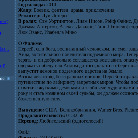
Год выхода:
2010
Жанр:
Боевик, фэнтези, драма, приключения
Режиссер:
Луи Летерье
В ролях:
Сэм Уортингтон, Лиам Нисон, Рэйф Файнс, Д
вет)
Джемма Артертон, Алекса Давалос, Тине Штапельфелдт
Люк Эванс, Изабелла Мико
н
О Фильме:
Персей, сын бога, воспитанный человеком, не смог защ
as...
Аида, мстительного повелителя подземного мира. Тепер
терять, и он добровольно соглашается возглавить опас
одержать победу над Аидом до того, как тот отберет вла
ний
выпустит демонов подземного царства на Землю.
Возглавляя отряд бесстрашных воинов, Персей отправля
ос
путешествие по лабиринту запретных миров. Чтобы поб
схватке с жуткими демонами и злобными чудовищами, 
року и стать хозяином своей судьбы, он должен осознат
божественную силу.
Выпущено:
США, Великобритания, Warner Bros. Picture
Продолжительность:
01:32:59
Перевод:
Любительский (одноголосый)
Файл
Формат:
AVI (XviD)