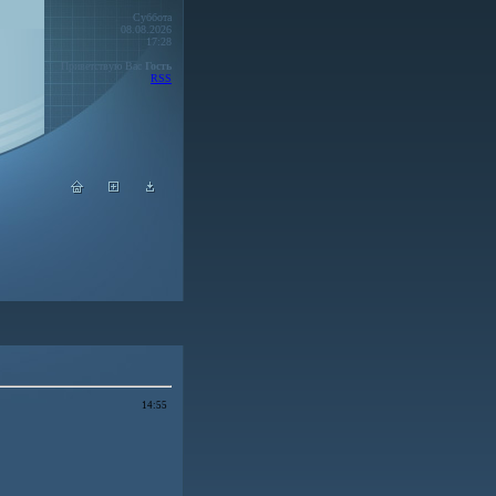
Суббота
08.08.2026
17:28
Приветствую Вас
Гость
RSS
14:55