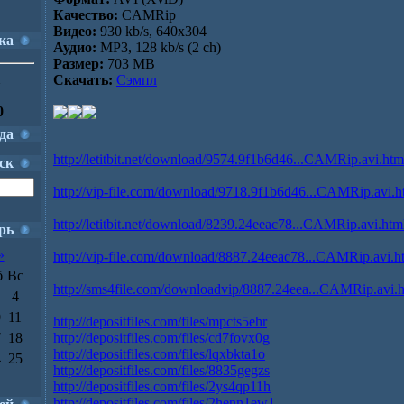
Качество:
CAMRip
Видео:
930 kb/s, 640x304
ка
Аудио:
MP3, 128 kb/s (2 ch)
Размер:
703 MB
1
Скачать:
Сэмпл
0
да
http://letitbit.net/download/9574.9f1b6d46...CAMRip.avi.htm
ск
http://vip-file.com/download/9718.9f1b6d46...CAMRip.avi.h
http://letitbit.net/download/8239.24eeac78...CAMRip.avi.htm
рь
»
http://vip-file.com/download/8887.24eeac78...CAMRip.avi.h
б
Вс
http://sms4file.com/downloadvip/8887.24eea...CAMRip.avi.
4
0
11
http://depositfiles.com/files/mpcts5ehr
7
18
http://depositfiles.com/files/cd7fovx0g
http://depositfiles.com/files/lqxbkta1o
4
25
http://depositfiles.com/files/8835gegzs
http://depositfiles.com/files/2ys4qp11h
http://depositfiles.com/files/2henn1ew1