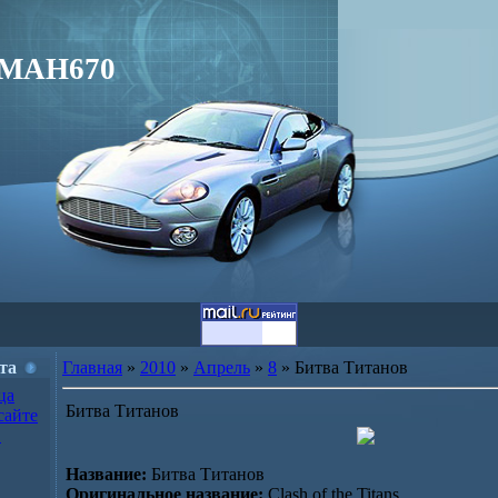
MAH670
та
Главная
»
2010
»
Апрель
»
8
» Битва Титанов
ца
Битва Титанов
сайте
в
Название:
Битва Титанов
Оригинальное название:
Clash of the Titans