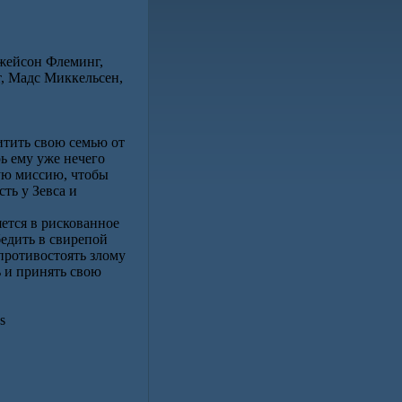
жейсон Флеминг,
, Мадс Миккельсен,
итить свою семью от
ь ему уже нечего
ную миссию, чтобы
сть у Зевса и
ется в рискованное
едить в свирепой
противостоять злому
ь и принять свою
s