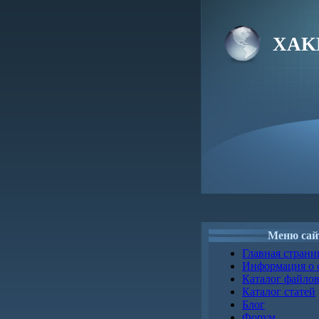
XAK
Меню сай
Главная страни
Информация о 
Каталог файло
Каталог статей
Блог
Форум