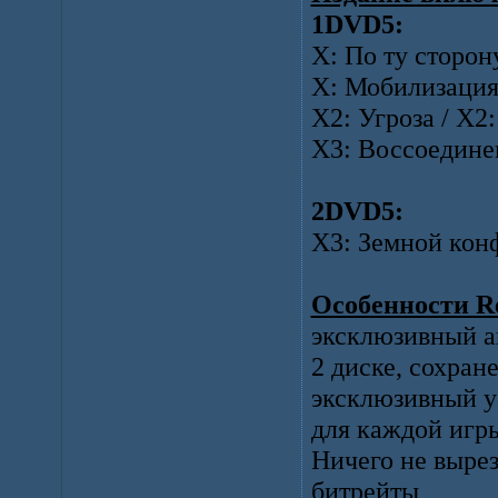
1DVD5:
X: По ту сторону
X: Мобилизация /
X2: Угроза / X2:
X3: Воссоединен
2DVD5:
X3: Земной конфл
Особенности R
эксклюзивный ав
2 диске, сохран
эксклюзивный 
для каждой игры
Ничего не вырез
битрейты