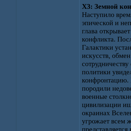
X3: Земной конф
Наступило врем
эпической и не
глава открывае
конфликта. Пос
Галактики устан
искусств, обме
сотрудничеству 
политики увиде
конфронтацию. 
породили недов
военные столкн
цивилизации ищу
окраинах Вселен
угрожает всем ж
представляется