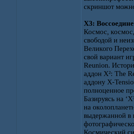
скриншот можно
X3: Воссоединен
Космос, космос,
свободой и неи
Великого Перехо
свой вариант иг
Reunion. Истори
аддон X²: The R
аддону X-Tension
полноценное пр
Базируясь на ‘X
на околопланетн
выдержанной в 
фотографическо
Космический си