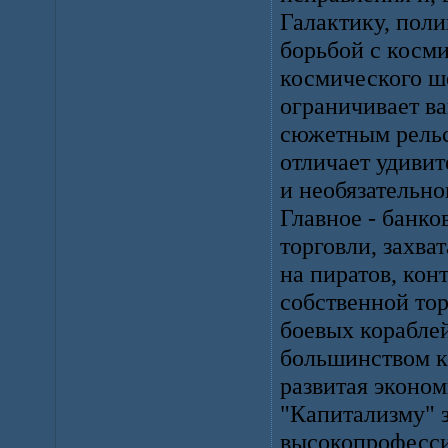
Галактику, пол
борьбой с косми
космического ше
ограничивает ва
сюжетным рельса
отличает удивит
и необязательн
Главное - банко
торговли, захват
на пиратов, кон
собственной то
боевых кораблей
большинством к
развитая эконо
"Капитализму" з
высокопрофесси