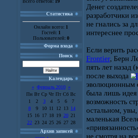
Всего ответов:
19
Денег создателе
Статистика
разработчики из
не гнались за 
Онлайн всего:
1
интереснее прос
Гостей:
1
Пользователей:
0
Форма входа
Если верить рас
Поиск
Frontier
, Берн Л
пять лет назад (
после выхода
Календарь
эволюционным о
«
Февраль 2010
»
была лишь идея
Пн
Вт
Ср
Чт
Пт
Сб
Вс
возможность ст
1
2
3
4
5
6
7
8
9
10
11
12
13
14
остальном, увы,
15
16
17
18
19
20
21
маленькая Всел
22
23
24
25
26
27
28
«привязанность»
Архив записей
не смотря на вс