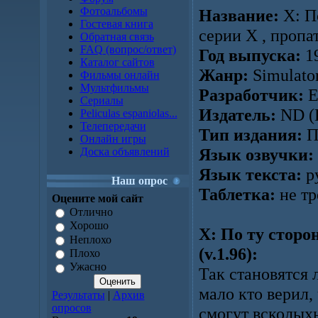
Фотоальбомы
Название:
X: П
Гостевая книга
серии Х , пропа
Обратная связь
FAQ (вопрос/ответ)
Год выпуска:
19
Каталог сайтов
Жанр:
Simulato
Фильмы онлайн
Мультфильмы
Разработчик:
E
Сериалы
Издатель:
ND (
Peliculas espaniolas...
Телепередачи
Тип издания:
П
Онлайн игры
Язык озвучки:
Доска объявлений
Язык текста:
р
Наш опрос
Таблетка:
не тр
Оцените мой сайт
Отлично
Хорошо
X: По ту сторо
Неплохо
(v.1.96):
Плохо
Ужасно
Так становятся 
мало кто верил,
Результаты
|
Архив
опросов
смогут всколых