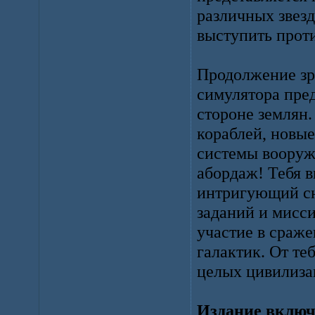
различных звез
выступить проти
Продолжение зр
симулятора пред
стороне землян.
кораблей, новы
системы вооруже
абордаж! Тебя 
интригующий сю
заданий и мисс
участие в сраже
галактик. От те
целых цивилиза
Издание включа