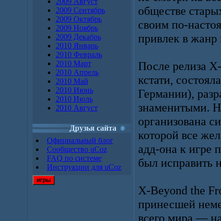
2009 Август
обществе старых
2009 Сентябрь
2009 Октябрь
своим по-насто
2009 Ноябрь
привлек в жанр
2009 Декабрь
2010 Январь
2010 Февраль
2010 Март
После релиза X-
2010 Апрель
кстати, состоял
2010 Май
2010 Июнь
Германии), разр
2010 Июль
знаменитыми. Н
2010 Август
организована с
Друзья сайта
которой все же
Официальный блог
адд-она к игре 
Сообщество uCoz
FAQ по системе
был исправить н
Инструкции для uCoz
игры
X-Beyond the Fr
принесшей немец
всего мира — на