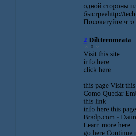
одной стороны пл
быстрееhttp://tech-
Посоветуйте что 
2
Diltteenmeata
0
Visit this site
info here
click here
this page Visit th
Como Quedar Embar
this link
info here this pag
Bradp.com - Dating
Learn more here
go here Continue 