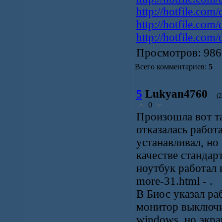
http://hotfile.com
http://hotfile.com
http://hotfile.com
Просмотров
: 986
Всего комментариев
:
5
5
Lukyan4760
(
0
Произошла вот та
отказалась работ
устанавливал, но
качестве стандар
ноутбук работал 
more-31.html - .
В Биос указал ра
монитор выключи
windows, но экра