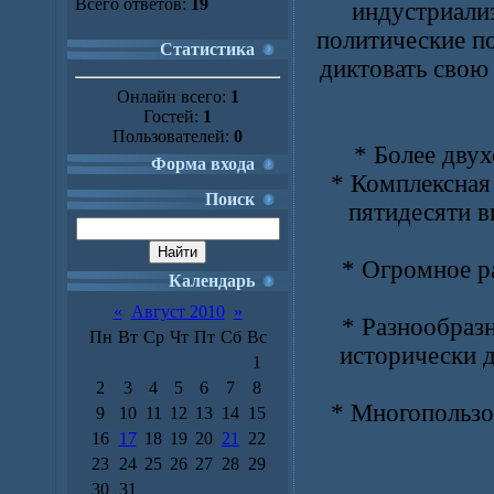
Всего ответов:
19
индустриализ
политические по
Статистика
диктовать свою
Онлайн всего:
1
Гостей:
1
Пользователей:
0
* Более двух
Форма входа
* Комплексная
Поиск
пятидесяти 
* Огромное р
Календарь
«
Август 2010
»
* Разнообраз
Пн
Вт
Ср
Чт
Пт
Сб
Вс
исторически 
1
2
3
4
5
6
7
8
* Многопользо
9
10
11
12
13
14
15
16
17
18
19
20
21
22
23
24
25
26
27
28
29
30
31