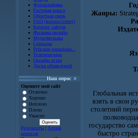
Го
Фотоальбомы
Гостевая книга
Жанры:
Strate
Обратная связь
Р
FAQ (вопрос/ответ)
Каталог сайтов
Издат
Фильмы онлайн
Мультфильмы
Сериалы
Peliculas espaniolas...
Яз
Телепередачи
Онлайн игры
Доска объявлений
Т
Наш опрос
Оцените мой сайт
Глобальная ис
Отлично
Хорошо
взять в свои р
Неплохо
столетний пери
Плохо
Ужасно
полководца
государство са
Результаты
|
Архив
быстро стран
опросов