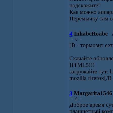
подскажите!
Как можно аппар
Перемычку там вы
4
InhabeRoabe
0
[B - тормозит се
Скачайте обновл
HTML5!!!
загружайте тут: ht
mozilla firefox[/B 
3
Margarita1546
0
Доброе время сут
планшетный комп